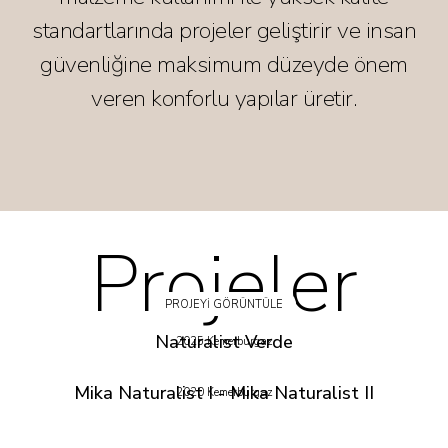
standartlarında projeler geliştirir ve insan
güvenliğine maksimum düzeyde önem
veren konforlu yapılar üretir.
Projeler
PROJEYİ GÖRÜNTÜLE
Naturalist Verde
2025 Kemerburgaz
Mika Naturalist I - Mika Naturalist II
2020 Kemerburgaz