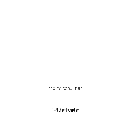
PROJEYİ GÖRÜNTÜLE
Plus Flats
2010 Zekeriyaköy